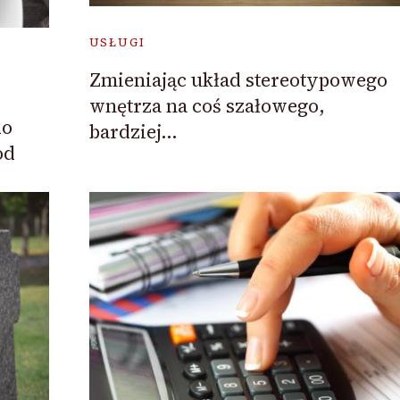
USŁUGI
Zmieniając układ stereotypowego
wnętrza na coś szałowego,
do
bardziej…
od