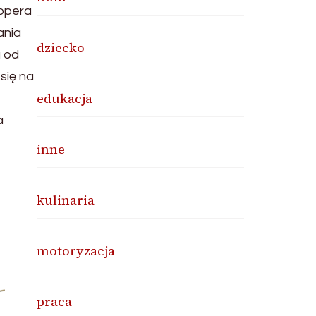
lopera
ania
dziecko
a od
się na
edukacja
a
inne
kulinaria
motoryzacja
praca