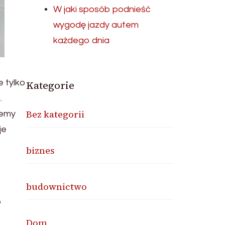
W jaki sposób podnieść
wygodę jazdy autem
każdego dnia
e tylko
Kategorie
.
Bez kategorii
cemy
je
biznes
budownictwo
o
Dom