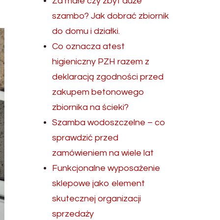
Za małe czy zbyt duże
szambo? Jak dobrać zbiornik
do domu i działki.
Co oznacza atest
higieniczny PZH razem z
deklaracją zgodności przed
zakupem betonowego
zbiornika na ścieki?
Szamba wodoszczelne – co
sprawdzić przed
zamówieniem na wiele lat
Funkcjonalne wyposażenie
sklepowe jako element
skutecznej organizacji
sprzedaży