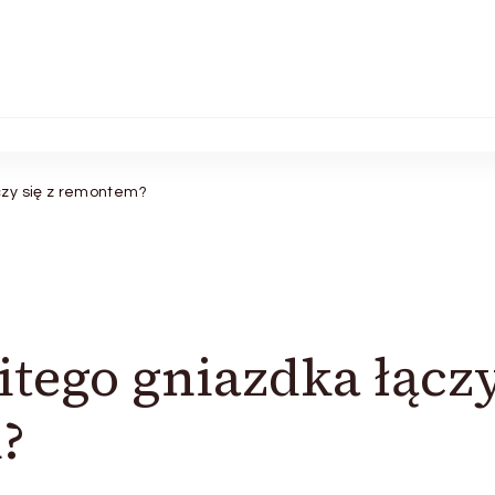
zy się z remontem?
tego gniazdka łącz
?