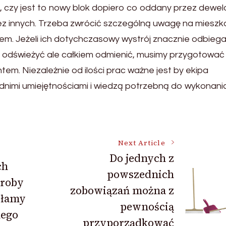
, czy jest to nowy blok dopiero co oddany przez dewe
ez innych. Trzeba zwrócić szczególną uwagę na mieszk
lem. Jeżeli ich dotychczasowy wystrój znacznie odbieg
o odświeżyć ale całkiem odmienić, musimy przygotować 
em. Niezależnie od ilości prac ważne jest by ekipa
dnimi umiejętnościami i wiedzą potrzebną do wykonani
Next Article
Do jednych z
ch
powszednich
roby
zobowiązań można z
dołamy
pewnością
ego
przyporządkować