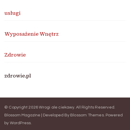
usługi
Wyposażenie Wnętrz
Zdrowie
zdrowie.pl
© Copyright 2026
Wrogi ale ciekawy
. All Rights Reserved.
Blossom Magazine | Developed By
Blossom Themes
.
Powered
by
WordPress
.