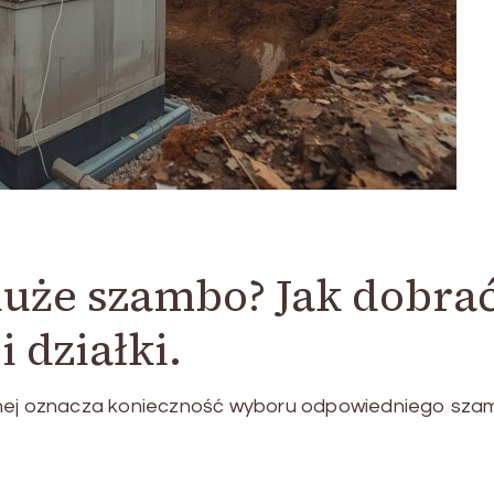
duże szambo? Jak dobra
 działki.
jnej oznacza konieczność wyboru odpowiedniego sza