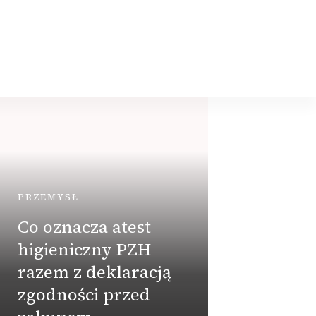
PRZEMYSŁ
Co oznacza atest
higieniczny PZH
razem z deklaracją
DOM
zgodności przed
Za m