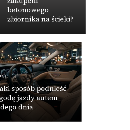
zakupem
zbior
betonowego
zbiornika na ścieki?
Admin
PRZEMY
Szam
UGI
wodos
aki sposób podnieść
spraw
godę jazdy autem
zamów
dego dnia
wiele 