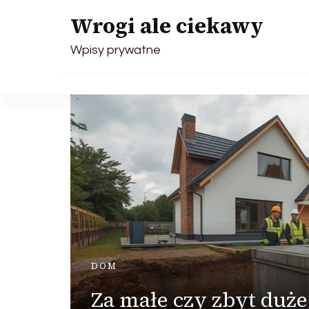
Wrogi ale ciekawy
Wpisy prywatne
DOM
Za małe czy zbyt duż