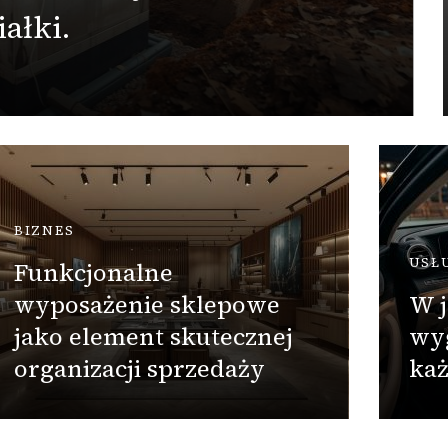
ałki.
BIZNES
USŁ
Funkcjonalne
wyposażenie sklepowe
W j
jako element skutecznej
wy
organizacji sprzedaży
każ