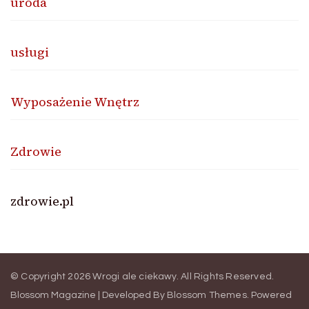
uroda
usługi
Wyposażenie Wnętrz
Zdrowie
zdrowie.pl
© Copyright 2026
Wrogi ale ciekawy
. All Rights Reserved.
Blossom Magazine | Developed By
Blossom Themes
.
Powered