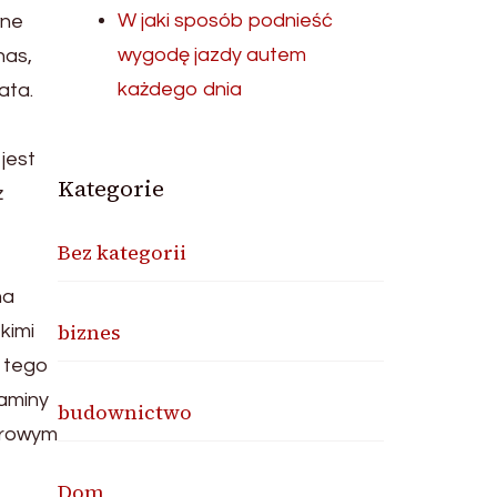
W jaki sposób podnieść
wne
wygodę jazdy autem
nas,
każdego dnia
ata.
jest
Kategorie
ż
ą
Bez kategorii
na
biznes
kimi
Z tego
taminy
budownictwo
zdrowym
Dom