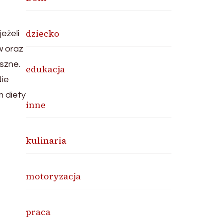
dziecko
eżeli
w oraz
szne.
edukacja
Nie
 diety
inne
kulinaria
motoryzacja
praca