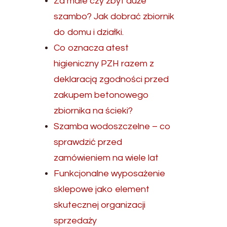
Za małe czy zbyt duże
szambo? Jak dobrać zbiornik
do domu i działki.
Co oznacza atest
higieniczny PZH razem z
deklaracją zgodności przed
zakupem betonowego
zbiornika na ścieki?
Szamba wodoszczelne – co
sprawdzić przed
zamówieniem na wiele lat
Funkcjonalne wyposażenie
sklepowe jako element
skutecznej organizacji
sprzedaży