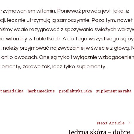
rzyjmowaniem witamin. Ponieważ prawda jest taka, iż
ji, lecz nie utrzymują ją samoczynnie. Poza tym, nawet j
inniśmy wcale rezygnować z spożywania świeżych warzy
o witaminy w tabletkach. A do tego wszystkiego są py
, należy przyjmować najzwyczajniej w świecie z głową. 
ni o owocach. One są tylko i wyłącznie wzbogaceniem
lementy, zdrowe tak, lecz tylko suplementy.
st amigdalina
herbamedicus
profilaktyka raka
suplement na raka
Next Article
Jędrna skóra – dobre