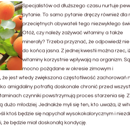
Specjalistów od dłuższego czasu nurtuje pe
pytanie. To samo pytanie dręczy również dla 
przeciętnych obywateli tego niezwykłego świ
Otóż, czy należy zażywać witaminy a także
minerały? Trzeba przyznać, że odpowiedź nie 
do końca jasna. Z jednej kwestii można rzec, i
witaminy korzystnie wpływają na organizm. S
mocno pożądane w okresie zimowym i
, że jest wtedy zwiększona częstotliwość zachorowań 
jako amigdaliny potrafią doskonale chronić przed wszyst
aminach czynniki powstrzymują proces starzenia się. 
dużo młodziej. Jednakże myli się ten, kto uważa, iż wi
eśli ktoś będzie się napychał wysokokalorycznym i nie
, że będzie miał doskonałą kondycję.