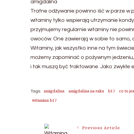
amigdalina
Trafne odżywanie powinno iść w parze w p
witaminy tylko wspierają utrzymanie kondyc
przyjmujemy regularnie witaminy nie pow
owoców. One zawierają w sobie to samo, c
Witaminy, jak wszystko inne na tym świecie
możemy zapominać o pożywnym jedzeniu, a
i tak muszą być traktowane. Jako zwykłe e
amigdalina
amigdalina na raka
b17
co to je
Tags:
witamina b17
Post
Previous Article