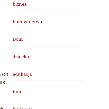
biznes
budownictwo
Dom
dziecko
ych
edukacja
est
inne
li