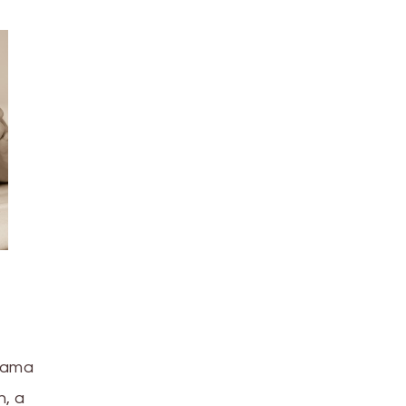
 dama
n, a