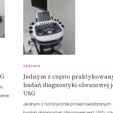
ZDROWIE
SG
Jednym z często praktykowan
badań diagnostyki obrazowej j
ań
USG
danie
Jednym z notorycznie przeprowadzanych
badań diagnostyki obrazowej jest USG, czy