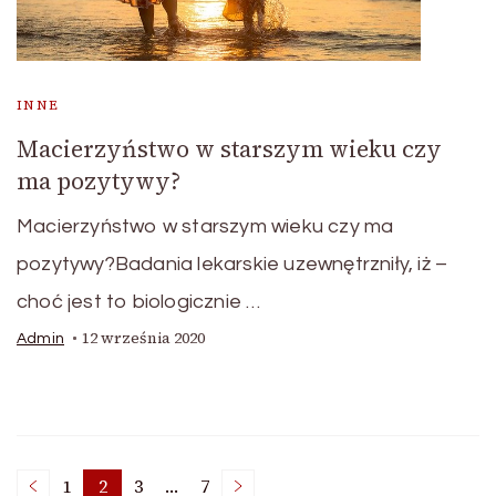
INNE
Macierzyństwo w starszym wieku czy
ma pozytywy?
Macierzyństwo w starszym wieku czy ma
pozytywy?Badania lekarskie uzewnętrzniły, iż –
choć jest to biologicznie …
12 września 2020
Admin
1
2
3
…
7
Page
Page
Page
Page