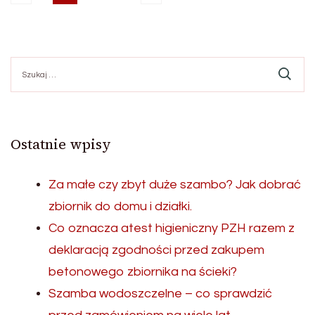
Nawigacja
po
Szukaj:
wpisach
Ostatnie wpisy
Za małe czy zbyt duże szambo? Jak dobrać
zbiornik do domu i działki.
Co oznacza atest higieniczny PZH razem z
deklaracją zgodności przed zakupem
betonowego zbiornika na ścieki?
Szamba wodoszczelne – co sprawdzić