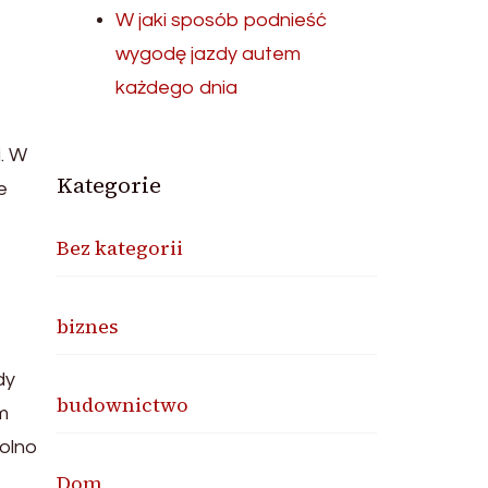
W jaki sposób podnieść
wygodę jazdy autem
każdego dnia
. W
Kategorie
e
Bez kategorii
biznes
dy
budownictwo
m
wolno
Dom