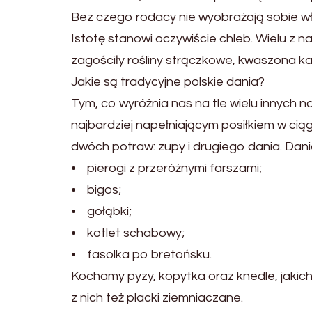
Bez czego rodacy nie wyobrażają sobie wł
Istotę stanowi oczywiście chleb. Wielu z n
zagościły rośliny strączkowe, kwaszona kap
Jakie są tradycyjne polskie dania?
Tym, co wyróżnia nas na tle wielu innych 
najbardziej napełniającym posiłkiem w ciągu
dwóch potraw: zupy i drugiego dania. Dani
• pierogi z przeróżnymi farszami;
• bigos;
• gołąbki;
• kotlet schabowy;
• fasolka po bretońsku.
Kochamy pyzy, kopytka oraz knedle, jakich
z nich też placki ziemniaczane.