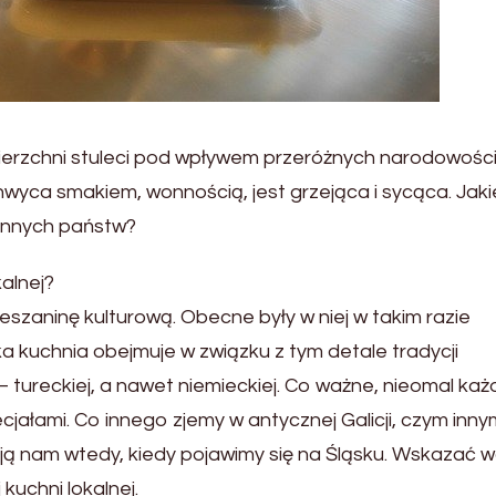
ierzchni stuleci pod wpływem przeróżnych narodowości
wyca smakiem, wonnością, jest grzejąca i sycąca. Jaki
e innych państw?
alnej?
eszaninę kulturową. Obecne były w niej w takim razie
ska kuchnia obejmuje w związku z tym detale tradycji
o – tureckiej, a nawet niemieckiej. Co ważne, nieomal każ
cjałami. Co innego zjemy w antycznej Galicji, czym inny
ują nam wtedy, kiedy pojawimy się na Śląsku. Wskazać 
kuchni lokalnej.