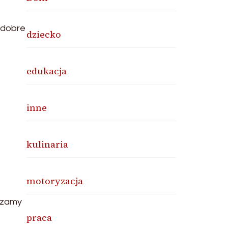
a dobre
dziecko
edukacja
z
inne
kulinaria
motoryzacja
ądzamy
praca