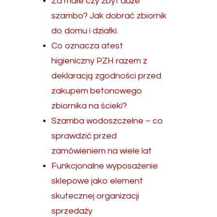
Za małe czy zbyt duże
szambo? Jak dobrać zbiornik
do domu i działki.
Co oznacza atest
higieniczny PZH razem z
deklaracją zgodności przed
zakupem betonowego
zbiornika na ścieki?
Szamba wodoszczelne – co
sprawdzić przed
zamówieniem na wiele lat
Funkcjonalne wyposażenie
sklepowe jako element
skutecznej organizacji
sprzedaży