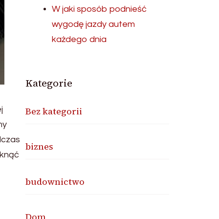
W jaki sposób podnieść
wygodę jazdy autem
każdego dnia
Kategorie
j
Bez kategorii
my
dczas
biznes
iknąć
budownictwo
Dom