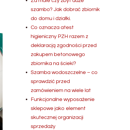
Za małe czy zbyt duże
szambo? Jak dobrać zbiornik
do domu i działki.
Co oznacza atest
higieniczny PZH razem z
deklaracją zgodności przed
zakupem betonowego
zbiornika na ścieki?
Szamba wodoszczelne – co
sprawdzić przed
zamówieniem na wiele lat
Funkcjonalne wyposażenie
sklepowe jako element
skutecznej organizacji
sprzedaży