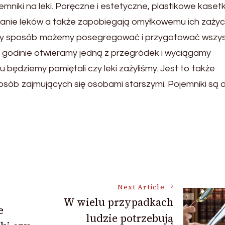
niki na leki. Poręczne i estetyczne, plastikowe kasetk
wanie leków a także zapobiegają omyłkowemu ich zażyc
osty sposób możemy posegregować i przygotować wszys
j godinie otwieramy jedną z przegródek i wyciągamy
u będziemy pamiętali czy leki zażyliśmy. Jest to także
osób zajmujących się osobami starszymi. Pojemniki są 
Next Article
W wielu przypadkach
e
ludzie potrzebują