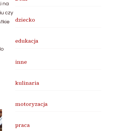
i na
iu czy
dziecko
tkie
edukacja
do
inne
kulinaria
motoryzacja
praca