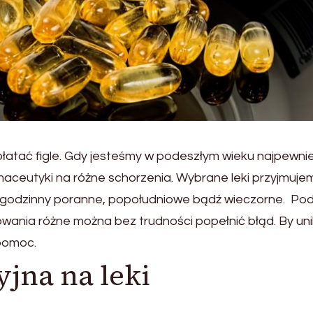
łatać figle. Gdy jesteśmy w podeszłym wieku najpewnie
aceutyki na różne schorzenia. Wybrane leki przyjmuje
o godzinny poranne, popołudniowe bądź wieczorne. Po
owania różne można bez trudności popełnić błąd. By un
pomoc.
yjna na leki