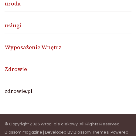
uroda
usługi
Wyposażenie Wnętrz
Zdrowie
zdrowie.pl
© Copyright 2026
Wrogi ale ciekawy
. All Rights Reserved.
Blossom Magazine | Developed By
Blossom Themes
.
Powered