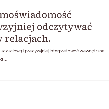
samoświadomość
yzyjniej odczytywać
 relacjach.
uczuciową i precyzyjniej interpretować wewnętrzne
ąd …