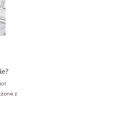
ie?
iot
czone z