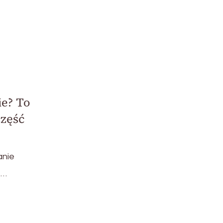
ie? To
część
anie
 …