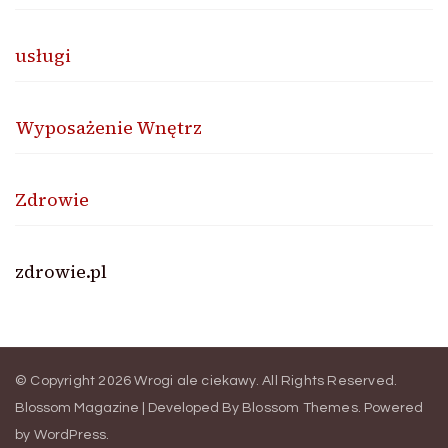
usługi
Wyposażenie Wnętrz
Zdrowie
zdrowie.pl
© Copyright 2026
Wrogi ale ciekawy
. All Rights Reserved.
Blossom Magazine | Developed By
Blossom Themes
.
Powered
by
WordPress
.