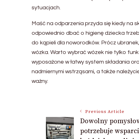
sytuacjach.
Maść na odparzenia przyda się kiedy na sk
odpowiednio dbać o higienę dziecka trzeb
do kąpieli dla noworodków. Prócz ubrane
wózka. Warto wybrać wózek nie tylko funk
wyposażone w łatwy system składania oraz r
nadmiernymi wstrząsami, a także należyci
ważny.
Post
Previous Article
Dowolny pomysło
Navigation
potrzebuje wsparc