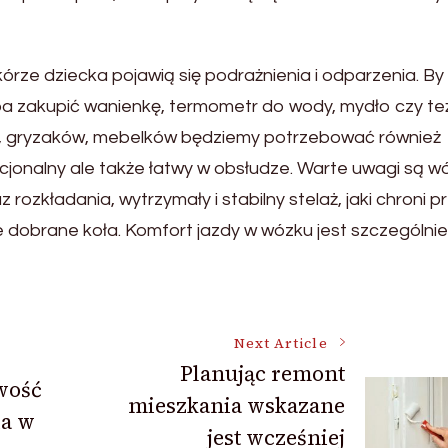
órze dziecka pojawią się podrażnienia i odparzenia. By
a zakupić wanienkę, termometr do wody, mydło czy też
k, gryzaków, mebelków będziemy potrzebować również
cjonalny ale także łatwy w obsłudze. Warte uwagi są wó
ozkładania, wytrzymały i stabilny stelaż, jaki chroni p
e dobrane koła. Komfort jazdy w wózku jest szczególnie
Next Article
Planując remont
wość
mieszkania wskazane
ia w
jest wcześniej