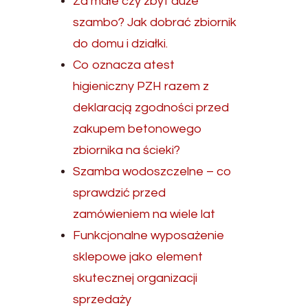
Za małe czy zbyt duże
szambo? Jak dobrać zbiornik
do domu i działki.
Co oznacza atest
higieniczny PZH razem z
deklaracją zgodności przed
zakupem betonowego
zbiornika na ścieki?
Szamba wodoszczelne – co
sprawdzić przed
zamówieniem na wiele lat
Funkcjonalne wyposażenie
sklepowe jako element
skutecznej organizacji
sprzedaży