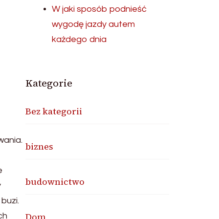
W jaki sposób podnieść
wygodę jazdy autem
każdego dnia
Kategorie
Bez kategorii
wania.
biznes
e
budownictwo
y
buzi.
Dom
ch