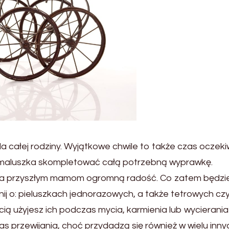
a całej rodziny. Wyjątkowe chwile to także czas oczeki
 maluszka skompletować całą potrzebną wyprawkę.
ia przyszłym mamom ogromną radość. Co zatem będzi
j o: pieluszkach jednorazowych, a także tetrowych cz
ią użyjesz ich podczas mycia, karmienia lub wycierania 
 przewijania, choć przydadzą się również w wielu inny