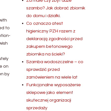
Za małe czy zbyt duże
szambo? Jak dobrać zbiornik
do domu i działki.
with
Co oznacza atest
ed to
higieniczny PZH razem z
ntion-
deklaracją zgodności przed
wish
zakupem betonowego
zbiornika na ścieki?
utely
Szamba wodoszczelne – co
ve on
sprawdzić przed
en by
zamówieniem na wiele lat
Funkcjonalne wyposażenie
sklepowe jako element
skutecznej organizacji
sprzedaży