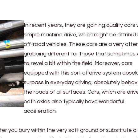
In recent years, they are gaining quality cars 
simple machine drive, which might be attribut
off-road vehicles. These cars are a very atte
grabbing different for those that sometimes 
to revel a bit within the field. Moreover, cars
equipped with this sort of drive system absol
surpass in everyday driving, absolutely beha
the roads of all surfaces. Cars, which are driv
both axles also typically have wonderful
acceleration.
ter you bury within the very soft ground or substitute a