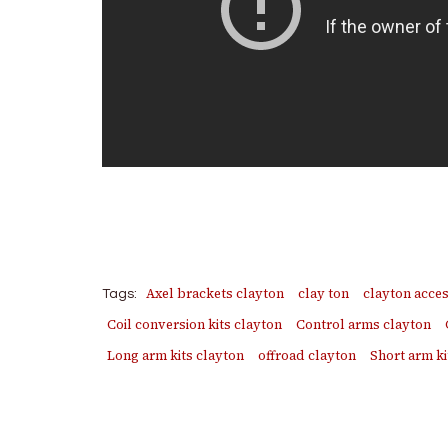
Axel brackets clayton
clay ton
clayton acces
Tags:
Coil conversion kits clayton
Control arms clayton
Long arm kits clayton
offroad clayton
Short arm ki
Post