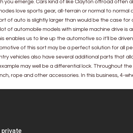
th you emerge. Cars kind of like Clayton offroad often a
des love sports gear, all-terrain or normal to normal d
ort of auto is slightly larger than would be the case for
a lot of automobile models with simple machine drive is 
is enables us to line up the automotive so it’ll be driven
omotive of this sort may be a perfect solution for all p
ry vehicles also have several additional parts that al
example may well be a differential lock. Throughout the 
nch, rope and other accessories. In this business, 4-wh