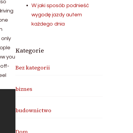
lso
W jaki sposób podnieść
riving
wygodę jazdy autem
 one
każdego dnia
an
 only
eople
Kategorie
low you
off-
Bez kategorii
eel
biznes
budownictwo
Dom