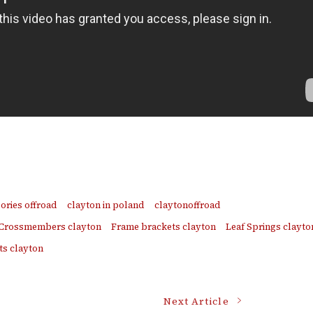
ories offroad
clayton in poland
claytonoffroad
Crossmembers clayton
Frame brackets clayton
Leaf Springs clayto
ts clayton
Next Article