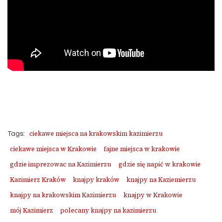
ciekawe miejsca na krakowskim kazimierzu
Tags:
ciekawe miejsca w Krakowie
fajne miejsca w krakowie
gdzie imprezowac na Kazimierzu
gdzie się napić w krakowie
Kazimierz Kraków
knajpy kraków
knajpy na Kaziemierzu
knajpy na krakowskim Kazimierzu
knajpy w Krakowie
mój Kazimierz
polecany knajpy na kazimierzu