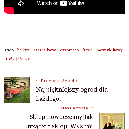
barista
czarna kawa
esspresso
kawa
parzenie kawy
Tags:
rodzaje kawy
Post
Previous Article
Najpiękniejszy ogród dla
każdego.
Navigation
Next Article
|Sklep nowoczesny|Jak
urządzić sklep| Wystrój